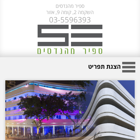
ספיר מהנדסים
השקמה 2, קומה 9, אזור
03-5596393
הצגת תפריט